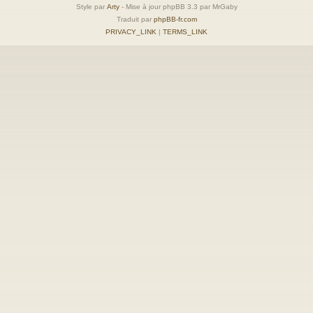
Style par
Arty
- Mise à jour phpBB 3.3 par MrGaby
Traduit par
phpBB-fr.com
PRIVACY_LINK
|
TERMS_LINK