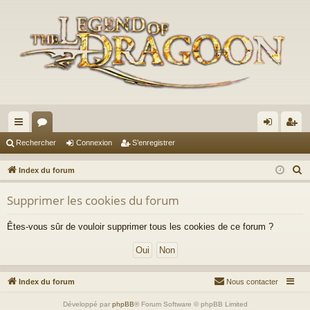
cc
or
on
’e
Rechercher
Connexion
S’enregistrer
ès
u
ne
nr
R
Index du forum
ra
m
xi
eg
e
Supprimer les cookies du forum
c
pi
s
on
ist
h
de
re
Êtes-vous sûr de vouloir supprimer tous les cookies de ce forum ?
e
r
r
c
h
Index du forum
Nous contacter
e
Développé par
phpBB
® Forum Software © phpBB Limited
r