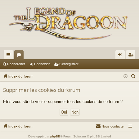
cc
or
on
’e
Rechercher
Connexion
S’enregistrer
ès
u
ne
nr
R
Index du forum
ra
m
xi
eg
e
Supprimer les cookies du forum
c
pi
s
on
ist
h
de
re
Êtes-vous sûr de vouloir supprimer tous les cookies de ce forum ?
e
r
r
c
h
Index du forum
Nous contacter
e
Développé par
phpBB
® Forum Software © phpBB Limited
r