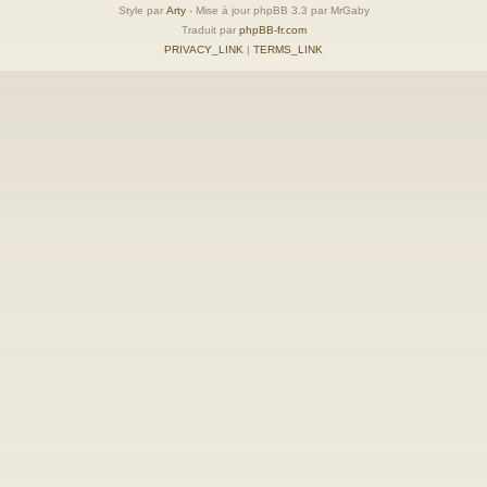
Style par
Arty
- Mise à jour phpBB 3.3 par MrGaby
Traduit par
phpBB-fr.com
PRIVACY_LINK
|
TERMS_LINK