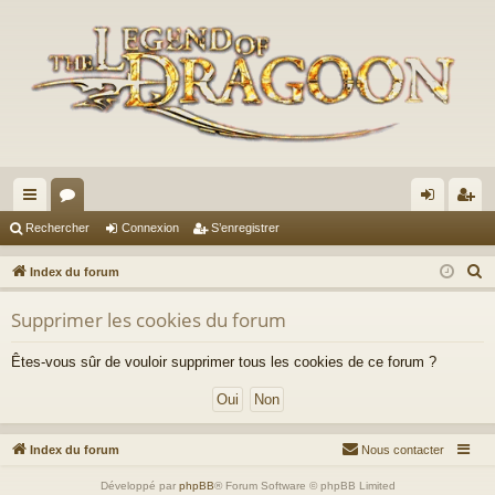
cc
or
on
’e
Rechercher
Connexion
S’enregistrer
ès
u
ne
nr
R
Index du forum
ra
m
xi
eg
e
Supprimer les cookies du forum
c
pi
s
on
ist
h
de
re
Êtes-vous sûr de vouloir supprimer tous les cookies de ce forum ?
e
r
r
c
h
Index du forum
Nous contacter
e
Développé par
phpBB
® Forum Software © phpBB Limited
r