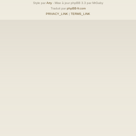
Style par
Arty
- Mise à jour phpBB 3.3 par MrGaby
Traduit par
phpBB-fr.com
PRIVACY_LINK
|
TERMS_LINK