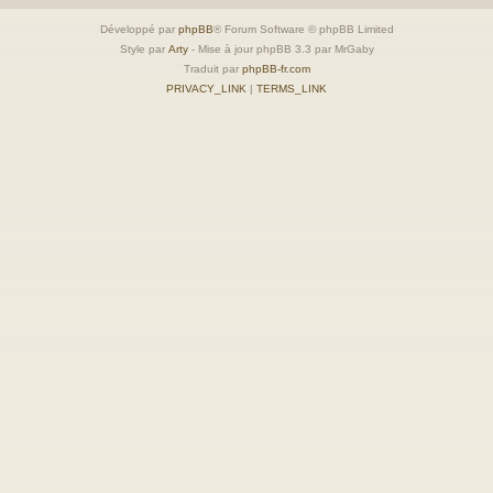
Développé par
phpBB
® Forum Software © phpBB Limited
Style par
Arty
- Mise à jour phpBB 3.3 par MrGaby
Traduit par
phpBB-fr.com
PRIVACY_LINK
|
TERMS_LINK