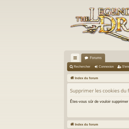
Forums
cc
Rechercher
Connexion
S’enr
ès
Index du forum
ra
Supprimer les cookies du
pi
de
Êtes-vous sûr de vouloir supprimer
Index du forum