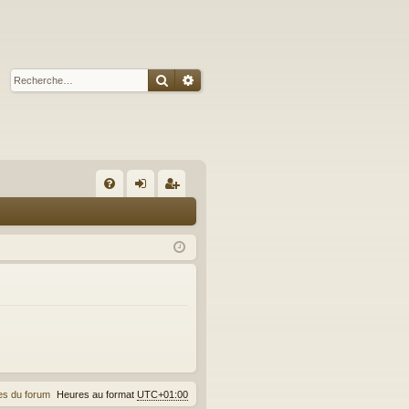
Rechercher
Recherche avancée
A
FA
on
’e
Q
ne
nr
xi
eg
on
ist
re
r
es du forum
Heures au format
UTC+01:00