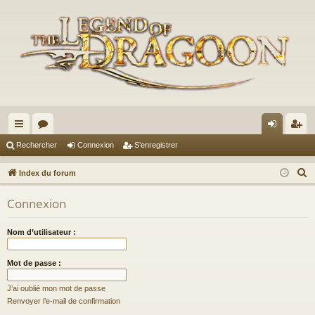
cc
or
on
’e
Rechercher
Connexion
S’enregistrer
ès
u
ne
nr
R
Index du forum
ra
m
xi
eg
e
Connexion
c
pi
s
on
ist
h
de
re
Nom d’utilisateur :
e
r
r
Mot de passe :
c
h
J’ai oublié mon mot de passe
e
Renvoyer l’e-mail de confirmation
r