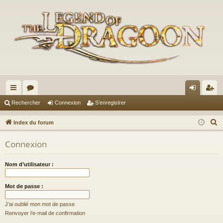
cc
or
on
’e
Rechercher
Connexion
S’enregistrer
ès
u
ne
nr
R
Index du forum
ra
m
xi
eg
e
Connexion
c
pi
s
on
ist
h
de
re
Nom d’utilisateur :
e
r
r
Mot de passe :
c
h
J’ai oublié mon mot de passe
e
Renvoyer l’e-mail de confirmation
r