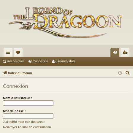
cc
or
on
’e
Rechercher
Connexion
S’enregistrer
ès
u
ne
nr
R
Index du forum
ra
m
xi
eg
e
Connexion
c
pi
s
on
ist
h
de
re
Nom d’utilisateur :
e
r
r
Mot de passe :
c
h
J’ai oublié mon mot de passe
e
Renvoyer l’e-mail de confirmation
r