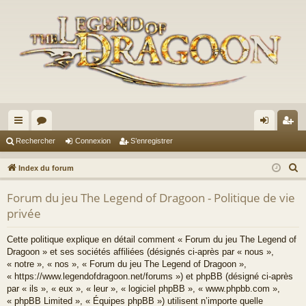
cc
or
on
’e
Rechercher
Connexion
S’enregistrer
ès
u
ne
nr
R
Index du forum
ra
m
xi
eg
e
Forum du jeu The Legend of Dragoon - Politique de vie
c
pi
s
on
ist
privée
h
de
re
e
Cette politique explique en détail comment « Forum du jeu The Legend of
r
r
Dragoon » et ses sociétés affiliées (désignés ci-après par « nous »,
c
« notre », « nos », « Forum du jeu The Legend of Dragoon »,
h
« https://www.legendofdragoon.net/forums ») et phpBB (désigné ci-après
par « ils », « eux », « leur », « logiciel phpBB », « www.phpbb.com »,
e
« phpBB Limited », « Équipes phpBB ») utilisent n’importe quelle
r