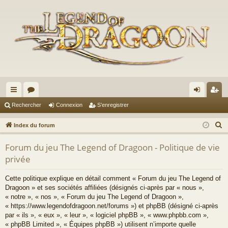
cc
or
on
’e
Rechercher
Connexion
S’enregistrer
ès
u
ne
nr
R
Index du forum
ra
m
xi
eg
e
Forum du jeu The Legend of Dragoon - Politique de vie
c
pi
s
on
ist
privée
h
de
re
e
Cette politique explique en détail comment « Forum du jeu The Legend of
r
r
Dragoon » et ses sociétés affiliées (désignés ci-après par « nous »,
c
« notre », « nos », « Forum du jeu The Legend of Dragoon »,
h
« https://www.legendofdragoon.net/forums ») et phpBB (désigné ci-après
par « ils », « eux », « leur », « logiciel phpBB », « www.phpbb.com »,
e
« phpBB Limited », « Équipes phpBB ») utilisent n’importe quelle
r