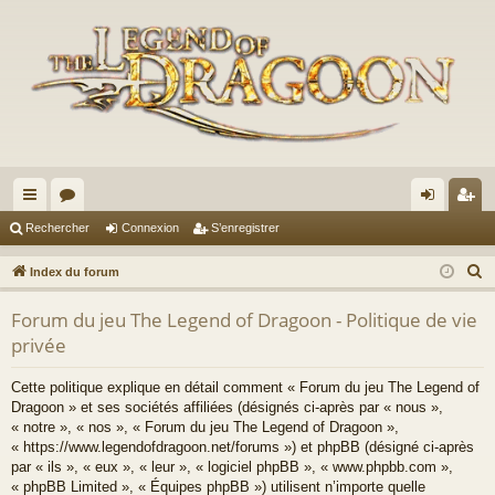
cc
or
on
’e
Rechercher
Connexion
S’enregistrer
ès
u
ne
nr
R
Index du forum
ra
m
xi
eg
e
Forum du jeu The Legend of Dragoon - Politique de vie
c
pi
s
on
ist
privée
h
de
re
e
Cette politique explique en détail comment « Forum du jeu The Legend of
r
r
Dragoon » et ses sociétés affiliées (désignés ci-après par « nous »,
c
« notre », « nos », « Forum du jeu The Legend of Dragoon »,
h
« https://www.legendofdragoon.net/forums ») et phpBB (désigné ci-après
par « ils », « eux », « leur », « logiciel phpBB », « www.phpbb.com »,
e
« phpBB Limited », « Équipes phpBB ») utilisent n’importe quelle
r