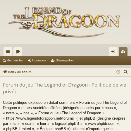
cc
or
on
’e
Rechercher
Connexion
S’enregistrer
ès
u
ne
nr
R
Index du forum
ra
m
xi
eg
e
Forum du jeu The Legend of Dragoon - Politique de vie
c
pi
s
on
ist
privée
h
de
re
e
Cette politique explique en détail comment « Forum du jeu The Legend of
r
r
Dragoon » et ses sociétés affiliées (désignés ci-après par « nous »,
c
« notre », « nos », « Forum du jeu The Legend of Dragoon »,
h
« https://www.legendofdragoon.net/forums ») et phpBB (désigné ci-après
par « ils », « eux », « leur », « logiciel phpBB », « www.phpbb.com »,
e
« phpBB Limited », « Équipes phpBB ») utilisent n’importe quelle
r