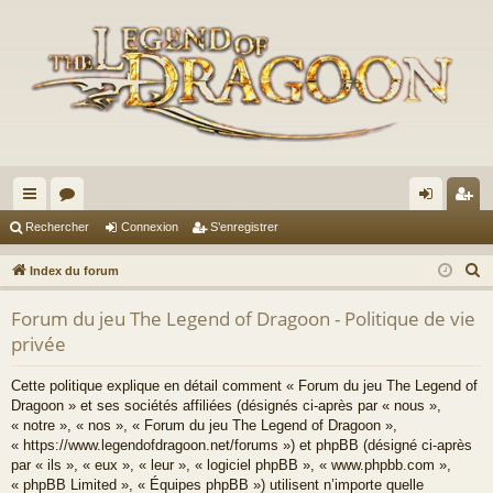
cc
or
on
’e
Rechercher
Connexion
S’enregistrer
ès
u
ne
nr
R
Index du forum
ra
m
xi
eg
e
Forum du jeu The Legend of Dragoon - Politique de vie
c
pi
s
on
ist
privée
h
de
re
e
Cette politique explique en détail comment « Forum du jeu The Legend of
r
r
Dragoon » et ses sociétés affiliées (désignés ci-après par « nous »,
c
« notre », « nos », « Forum du jeu The Legend of Dragoon »,
h
« https://www.legendofdragoon.net/forums ») et phpBB (désigné ci-après
par « ils », « eux », « leur », « logiciel phpBB », « www.phpbb.com »,
e
« phpBB Limited », « Équipes phpBB ») utilisent n’importe quelle
r