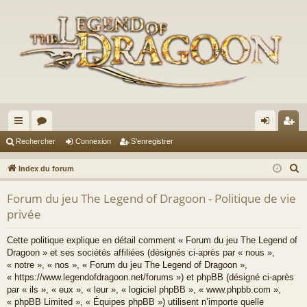
cc
or
on
’e
Rechercher
Connexion
S’enregistrer
ès
u
ne
nr
R
Index du forum
ra
m
xi
eg
e
Forum du jeu The Legend of Dragoon - Politique de vie
c
pi
s
on
ist
privée
h
de
re
e
Cette politique explique en détail comment « Forum du jeu The Legend of
r
r
Dragoon » et ses sociétés affiliées (désignés ci-après par « nous »,
c
« notre », « nos », « Forum du jeu The Legend of Dragoon »,
h
« https://www.legendofdragoon.net/forums ») et phpBB (désigné ci-après
par « ils », « eux », « leur », « logiciel phpBB », « www.phpbb.com »,
e
« phpBB Limited », « Équipes phpBB ») utilisent n’importe quelle
r