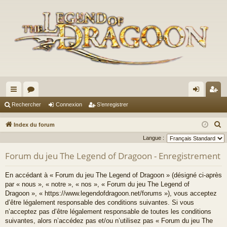
cc
or
on
’e
Rechercher
Connexion
S’enregistrer
ès
u
ne
nr
R
Index du forum
ra
m
xi
eg
e
Langue :
c
pi
s
on
ist
Forum du jeu The Legend of Dragoon - Enregistrement
h
de
re
e
En accédant à « Forum du jeu The Legend of Dragoon » (désigné ci-après
r
r
par « nous », « notre », « nos », « Forum du jeu The Legend of
c
Dragoon », « https://www.legendofdragoon.net/forums »), vous acceptez
d’être légalement responsable des conditions suivantes. Si vous
h
n’acceptez pas d’être légalement responsable de toutes les conditions
e
suivantes, alors n’accédez pas et/ou n’utilisez pas « Forum du jeu The
r