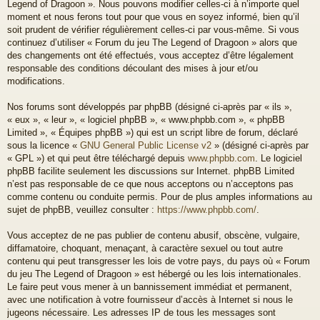
Legend of Dragoon ». Nous pouvons modifier celles-ci à n’importe quel
moment et nous ferons tout pour que vous en soyez informé, bien qu’il
soit prudent de vérifier régulièrement celles-ci par vous-même. Si vous
continuez d’utiliser « Forum du jeu The Legend of Dragoon » alors que
des changements ont été effectués, vous acceptez d’être légalement
responsable des conditions découlant des mises à jour et/ou
modifications.
Nos forums sont développés par phpBB (désigné ci-après par « ils »,
« eux », « leur », « logiciel phpBB », « www.phpbb.com », « phpBB
Limited », « Équipes phpBB ») qui est un script libre de forum, déclaré
sous la licence «
GNU General Public License v2
» (désigné ci-après par
« GPL ») et qui peut être téléchargé depuis
www.phpbb.com
. Le logiciel
phpBB facilite seulement les discussions sur Internet. phpBB Limited
n’est pas responsable de ce que nous acceptons ou n’acceptons pas
comme contenu ou conduite permis. Pour de plus amples informations au
sujet de phpBB, veuillez consulter :
https://www.phpbb.com/
.
Vous acceptez de ne pas publier de contenu abusif, obscène, vulgaire,
diffamatoire, choquant, menaçant, à caractère sexuel ou tout autre
contenu qui peut transgresser les lois de votre pays, du pays où « Forum
du jeu The Legend of Dragoon » est hébergé ou les lois internationales.
Le faire peut vous mener à un bannissement immédiat et permanent,
avec une notification à votre fournisseur d’accès à Internet si nous le
jugeons nécessaire. Les adresses IP de tous les messages sont