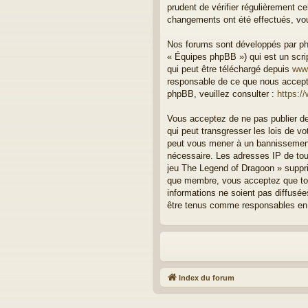
prudent de vérifier régulièrement c
changements ont été effectués, vou
Nos forums sont développés par php
« Équipes phpBB ») qui est un scrip
qui peut être téléchargé depuis
www
responsable de ce que nous accept
phpBB, veuillez consulter :
https:/
Vous acceptez de ne pas publier de
qui peut transgresser les lois de v
peut vous mener à un bannissement 
nécessaire. Les adresses IP de to
jeu The Legend of Dragoon » suppri
que membre, vous acceptez que tou
informations ne soient pas diffusé
être tenus comme responsables en 
Index du forum