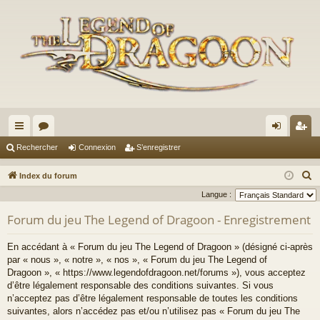
cc
or
on
’e
Rechercher
Connexion
S’enregistrer
ès
u
ne
nr
R
Index du forum
ra
m
xi
eg
e
Langue :
c
pi
s
on
ist
Forum du jeu The Legend of Dragoon - Enregistrement
h
de
re
e
En accédant à « Forum du jeu The Legend of Dragoon » (désigné ci-après
r
r
par « nous », « notre », « nos », « Forum du jeu The Legend of
c
Dragoon », « https://www.legendofdragoon.net/forums »), vous acceptez
d’être légalement responsable des conditions suivantes. Si vous
h
n’acceptez pas d’être légalement responsable de toutes les conditions
e
suivantes, alors n’accédez pas et/ou n’utilisez pas « Forum du jeu The
r