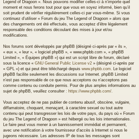
Legend of Dragoon ». Nous pouvons modifier celles-ci à n’importe quel
moment et nous ferons tout pour que vous en soyez informé, bien qu’il
soit prudent de vérifier régulièrement celles-ci par vous-même. Si vous
continuez d’utiliser « Forum du jeu The Legend of Dragoon » alors que
des changements ont été effectués, vous acceptez d’être légalement
responsable des conditions découlant des mises à jour et/ou
modifications.
Nos forums sont développés par phpBB (désigné ci-après par « ils »,
« eux », « leur », « logiciel phpBB », « www.phpbb.com », « phpBB
Limited », « Équipes phpBB ») qui est un script libre de forum, déclaré
sous la licence «
GNU General Public License v2
» (désigné ci-après par
« GPL ») et qui peut être téléchargé depuis
www.phpbb.com
. Le logiciel
phpBB facilite seulement les discussions sur Internet. phpBB Limited
n’est pas responsable de ce que nous acceptons ou n’acceptons pas
comme contenu ou conduite permis. Pour de plus amples informations au
sujet de phpBB, veuillez consulter :
https://www.phpbb.com/
.
Vous acceptez de ne pas publier de contenu abusif, obscène, vulgaire,
diffamatoire, choquant, menaçant, à caractère sexuel ou tout autre
contenu qui peut transgresser les lois de votre pays, du pays où « Forum
du jeu The Legend of Dragoon » est hébergé ou les lois internationales.
Le faire peut vous mener à un bannissement immédiat et permanent,
avec une notification à votre fournisseur d’accès à Internet si nous le
jugeons nécessaire. Les adresses IP de tous les messages sont