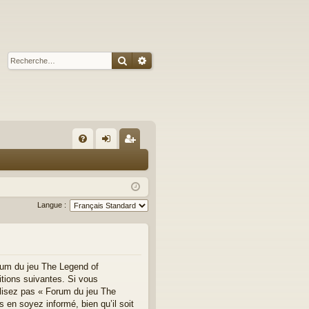
Rechercher
Recherche avancée
A
FA
on
’e
Q
ne
nr
xi
eg
Langue :
on
ist
re
r
rum du jeu The Legend of
tions suivantes. Si vous
ilisez pas « Forum du jeu The
en soyez informé, bien qu’il soit