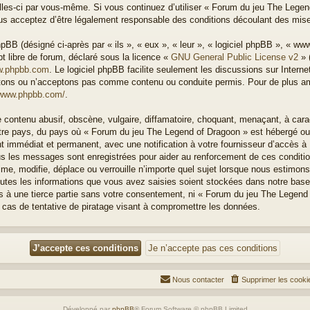
elles-ci par vous-même. Si vous continuez d’utiliser « Forum du jeu The Lege
s acceptez d’être légalement responsable des conditions découlant des mises
BB (désigné ci-après par « ils », « eux », « leur », « logiciel phpBB », « w
t libre de forum, déclaré sous la licence «
GNU General Public License v2
» 
.phpbb.com
. Le logiciel phpBB facilite seulement les discussions sur Intern
ons ou n’acceptons pas comme contenu ou conduite permis. Pour de plus amp
/www.phpbb.com/
.
 contenu abusif, obscène, vulgaire, diffamatoire, choquant, menaçant, à cara
otre pays, du pays où « Forum du jeu The Legend of Dragoon » est hébergé ou le
immédiat et permanent, avec une notification à votre fournisseur d’accès à I
us les messages sont enregistrées pour aider au renforcement de ces condit
me, modifie, déplace ou verrouille n’importe quel sujet lorsque nous estimons
tes les informations que vous avez saisies soient stockées dans notre bas
es à une tierce partie sans votre consentement, ni « Forum du jeu The Legend
cas de tentative de piratage visant à compromettre les données.
Nous contacter
Supprimer les cooki
Développé par
phpBB
® Forum Software © phpBB Limited