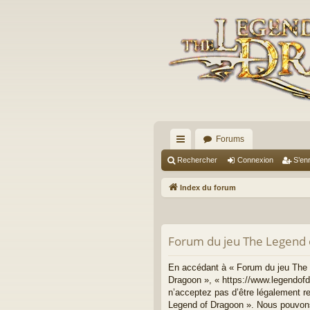
Forums
cc
Rechercher
Connexion
S’enr
ès
Index du forum
ra
pi
Forum du jeu The Legend 
de
En accédant à « Forum du jeu The L
Dragoon », « https://www.legendofd
n’acceptez pas d’être légalement r
Legend of Dragoon ». Nous pouvons 