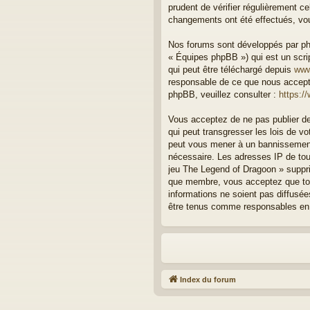
prudent de vérifier régulièrement c
changements ont été effectués, vou
Nos forums sont développés par php
« Équipes phpBB ») qui est un scrip
qui peut être téléchargé depuis
www
responsable de ce que nous accept
phpBB, veuillez consulter :
https:/
Vous acceptez de ne pas publier de
qui peut transgresser les lois de v
peut vous mener à un bannissement 
nécessaire. Les adresses IP de to
jeu The Legend of Dragoon » suppri
que membre, vous acceptez que tou
informations ne soient pas diffusé
être tenus comme responsables en 
Index du forum