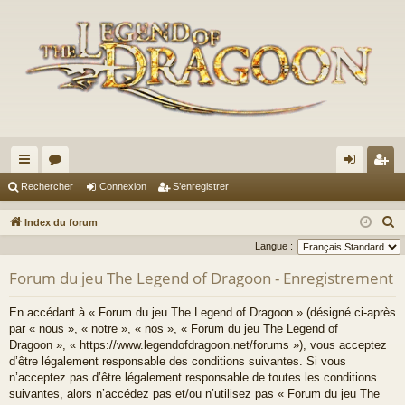
cc
or
on
’e
Rechercher
Connexion
S’enregistrer
ès
u
ne
nr
R
Index du forum
ra
m
xi
eg
e
Langue :
c
pi
s
on
ist
Forum du jeu The Legend of Dragoon - Enregistrement
h
de
re
e
En accédant à « Forum du jeu The Legend of Dragoon » (désigné ci-après
r
r
par « nous », « notre », « nos », « Forum du jeu The Legend of
c
Dragoon », « https://www.legendofdragoon.net/forums »), vous acceptez
d’être légalement responsable des conditions suivantes. Si vous
h
n’acceptez pas d’être légalement responsable de toutes les conditions
e
suivantes, alors n’accédez pas et/ou n’utilisez pas « Forum du jeu The
r