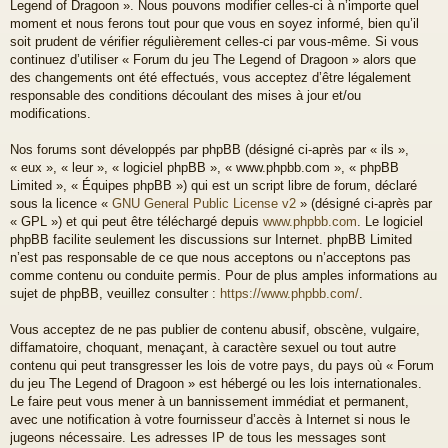
Legend of Dragoon ». Nous pouvons modifier celles-ci à n’importe quel
moment et nous ferons tout pour que vous en soyez informé, bien qu’il
soit prudent de vérifier régulièrement celles-ci par vous-même. Si vous
continuez d’utiliser « Forum du jeu The Legend of Dragoon » alors que
des changements ont été effectués, vous acceptez d’être légalement
responsable des conditions découlant des mises à jour et/ou
modifications.
Nos forums sont développés par phpBB (désigné ci-après par « ils »,
« eux », « leur », « logiciel phpBB », « www.phpbb.com », « phpBB
Limited », « Équipes phpBB ») qui est un script libre de forum, déclaré
sous la licence «
GNU General Public License v2
» (désigné ci-après par
« GPL ») et qui peut être téléchargé depuis
www.phpbb.com
. Le logiciel
phpBB facilite seulement les discussions sur Internet. phpBB Limited
n’est pas responsable de ce que nous acceptons ou n’acceptons pas
comme contenu ou conduite permis. Pour de plus amples informations au
sujet de phpBB, veuillez consulter :
https://www.phpbb.com/
.
Vous acceptez de ne pas publier de contenu abusif, obscène, vulgaire,
diffamatoire, choquant, menaçant, à caractère sexuel ou tout autre
contenu qui peut transgresser les lois de votre pays, du pays où « Forum
du jeu The Legend of Dragoon » est hébergé ou les lois internationales.
Le faire peut vous mener à un bannissement immédiat et permanent,
avec une notification à votre fournisseur d’accès à Internet si nous le
jugeons nécessaire. Les adresses IP de tous les messages sont