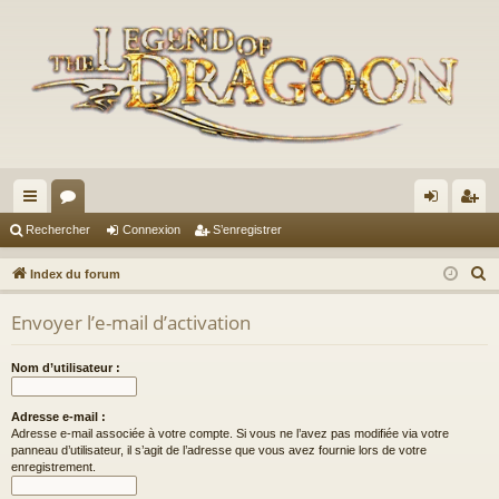
cc
or
on
’e
Rechercher
Connexion
S’enregistrer
ès
u
ne
nr
R
Index du forum
ra
m
xi
eg
e
Envoyer l’e-mail d’activation
c
pi
s
on
ist
h
de
re
Nom d’utilisateur :
e
r
r
Adresse e-mail :
c
Adresse e-mail associée à votre compte. Si vous ne l’avez pas modifiée via votre
h
panneau d’utilisateur, il s’agit de l’adresse que vous avez fournie lors de votre
enregistrement.
e
r