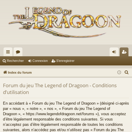
cc
or
on
’e
Rechercher
Connexion
S’enregistrer
ès
u
ne
nr
R
Index du forum
ra
m
xi
eg
e
Forum du jeu The Legend of Dragoon - Conditions
c
pi
s
on
ist
d’utilisation
h
de
re
e
En accédant à « Forum du jeu The Legend of Dragoon » (désigné ci-après
r
r
par « nous », « notre », « nos », « Forum du jeu The Legend of
c
Dragoon », « https://www.legendofdragoon.net/forums »), vous acceptez
h
d’être légalement responsable des conditions suivantes. Si vous
n’acceptez pas d’être légalement responsable de toutes les conditions
e
suivantes, alors n’accédez pas et/ou n’utilisez pas « Forum du jeu The
r