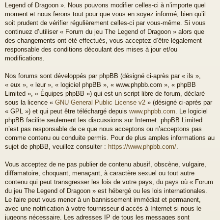
Legend of Dragoon ». Nous pouvons modifier celles-ci à n’importe quel
moment et nous ferons tout pour que vous en soyez informé, bien qu’il
soit prudent de vérifier régulièrement celles-ci par vous-même. Si vous
continuez d’utiliser « Forum du jeu The Legend of Dragoon » alors que
des changements ont été effectués, vous acceptez d’être légalement
responsable des conditions découlant des mises à jour et/ou
modifications.
Nos forums sont développés par phpBB (désigné ci-après par « ils »,
« eux », « leur », « logiciel phpBB », « www.phpbb.com », « phpBB
Limited », « Équipes phpBB ») qui est un script libre de forum, déclaré
sous la licence «
GNU General Public License v2
» (désigné ci-après par
« GPL ») et qui peut être téléchargé depuis
www.phpbb.com
. Le logiciel
phpBB facilite seulement les discussions sur Internet. phpBB Limited
n’est pas responsable de ce que nous acceptons ou n’acceptons pas
comme contenu ou conduite permis. Pour de plus amples informations au
sujet de phpBB, veuillez consulter :
https://www.phpbb.com/
.
Vous acceptez de ne pas publier de contenu abusif, obscène, vulgaire,
diffamatoire, choquant, menaçant, à caractère sexuel ou tout autre
contenu qui peut transgresser les lois de votre pays, du pays où « Forum
du jeu The Legend of Dragoon » est hébergé ou les lois internationales.
Le faire peut vous mener à un bannissement immédiat et permanent,
avec une notification à votre fournisseur d’accès à Internet si nous le
jugeons nécessaire. Les adresses IP de tous les messages sont