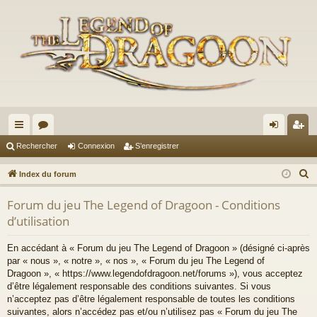
cc
or
on
’e
Rechercher
Connexion
S’enregistrer
ès
u
ne
nr
R
Index du forum
ra
m
xi
eg
e
Forum du jeu The Legend of Dragoon - Conditions
c
pi
s
on
ist
d’utilisation
h
de
re
e
En accédant à « Forum du jeu The Legend of Dragoon » (désigné ci-après
r
r
par « nous », « notre », « nos », « Forum du jeu The Legend of
c
Dragoon », « https://www.legendofdragoon.net/forums »), vous acceptez
h
d’être légalement responsable des conditions suivantes. Si vous
n’acceptez pas d’être légalement responsable de toutes les conditions
e
suivantes, alors n’accédez pas et/ou n’utilisez pas « Forum du jeu The
r