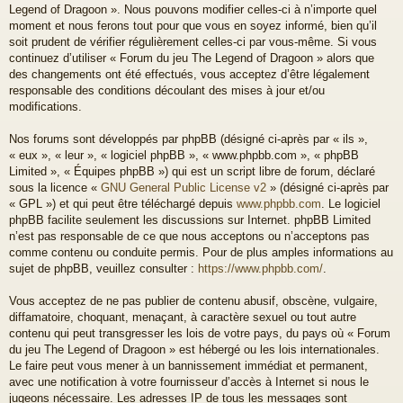
Legend of Dragoon ». Nous pouvons modifier celles-ci à n’importe quel
moment et nous ferons tout pour que vous en soyez informé, bien qu’il
soit prudent de vérifier régulièrement celles-ci par vous-même. Si vous
continuez d’utiliser « Forum du jeu The Legend of Dragoon » alors que
des changements ont été effectués, vous acceptez d’être légalement
responsable des conditions découlant des mises à jour et/ou
modifications.
Nos forums sont développés par phpBB (désigné ci-après par « ils »,
« eux », « leur », « logiciel phpBB », « www.phpbb.com », « phpBB
Limited », « Équipes phpBB ») qui est un script libre de forum, déclaré
sous la licence «
GNU General Public License v2
» (désigné ci-après par
« GPL ») et qui peut être téléchargé depuis
www.phpbb.com
. Le logiciel
phpBB facilite seulement les discussions sur Internet. phpBB Limited
n’est pas responsable de ce que nous acceptons ou n’acceptons pas
comme contenu ou conduite permis. Pour de plus amples informations au
sujet de phpBB, veuillez consulter :
https://www.phpbb.com/
.
Vous acceptez de ne pas publier de contenu abusif, obscène, vulgaire,
diffamatoire, choquant, menaçant, à caractère sexuel ou tout autre
contenu qui peut transgresser les lois de votre pays, du pays où « Forum
du jeu The Legend of Dragoon » est hébergé ou les lois internationales.
Le faire peut vous mener à un bannissement immédiat et permanent,
avec une notification à votre fournisseur d’accès à Internet si nous le
jugeons nécessaire. Les adresses IP de tous les messages sont