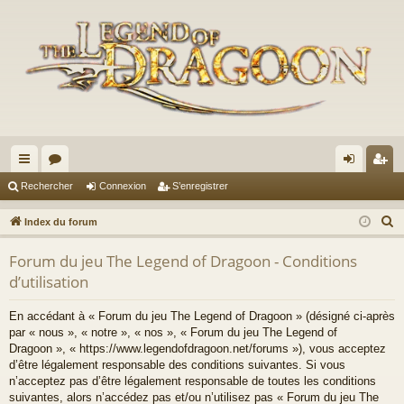
cc
or
on
’e
Rechercher
Connexion
S’enregistrer
ès
u
ne
nr
R
Index du forum
ra
m
xi
eg
e
Forum du jeu The Legend of Dragoon - Conditions
c
pi
s
on
ist
d’utilisation
h
de
re
e
En accédant à « Forum du jeu The Legend of Dragoon » (désigné ci-après
r
r
par « nous », « notre », « nos », « Forum du jeu The Legend of
c
Dragoon », « https://www.legendofdragoon.net/forums »), vous acceptez
h
d’être légalement responsable des conditions suivantes. Si vous
n’acceptez pas d’être légalement responsable de toutes les conditions
e
suivantes, alors n’accédez pas et/ou n’utilisez pas « Forum du jeu The
r