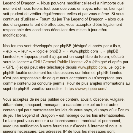
Legend of Dragoon ». Nous pouvons modifier celles-ci à n’importe quel
moment et nous ferons tout pour que vous en soyez informé, bien qu’il
soit prudent de vérifier régulièrement celles-ci par vous-même. Si vous
continuez d’utiliser « Forum du jeu The Legend of Dragoon » alors que
des changements ont été effectués, vous acceptez d’être légalement
responsable des conditions découlant des mises à jour et/ou
modifications.
Nos forums sont développés par phpBB (désigné ci-après par « ils »,
« eux », « leur », « logiciel phpBB », « www.phpbb.com », « phpBB
Limited », « Équipes phpBB ») qui est un script libre de forum, déclaré
sous la licence «
GNU General Public License v2
» (désigné ci-après par
« GPL ») et qui peut être téléchargé depuis
www.phpbb.com
. Le logiciel
phpBB facilite seulement les discussions sur Internet. phpBB Limited
n’est pas responsable de ce que nous acceptons ou n’acceptons pas
comme contenu ou conduite permis. Pour de plus amples informations au
sujet de phpBB, veuillez consulter :
https://www.phpbb.com/
.
Vous acceptez de ne pas publier de contenu abusif, obscène, vulgaire,
diffamatoire, choquant, menaçant, à caractère sexuel ou tout autre
contenu qui peut transgresser les lois de votre pays, du pays où « Forum
du jeu The Legend of Dragoon » est hébergé ou les lois internationales.
Le faire peut vous mener à un bannissement immédiat et permanent,
avec une notification à votre fournisseur d’accès à Internet si nous le
jugeons nécessaire. Les adresses IP de tous les messages sont