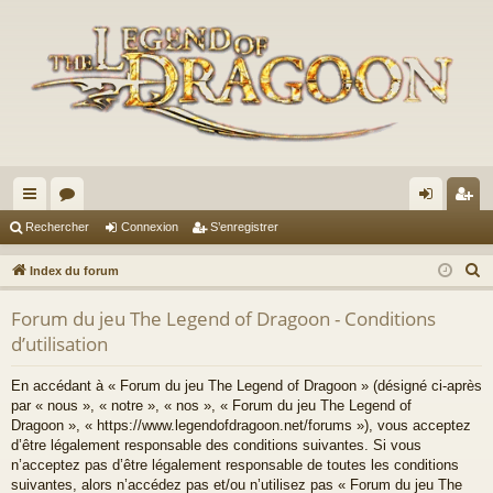
cc
or
on
’e
Rechercher
Connexion
S’enregistrer
ès
u
ne
nr
R
Index du forum
ra
m
xi
eg
e
Forum du jeu The Legend of Dragoon - Conditions
c
pi
s
on
ist
d’utilisation
h
de
re
e
En accédant à « Forum du jeu The Legend of Dragoon » (désigné ci-après
r
r
par « nous », « notre », « nos », « Forum du jeu The Legend of
c
Dragoon », « https://www.legendofdragoon.net/forums »), vous acceptez
h
d’être légalement responsable des conditions suivantes. Si vous
n’acceptez pas d’être légalement responsable de toutes les conditions
e
suivantes, alors n’accédez pas et/ou n’utilisez pas « Forum du jeu The
r