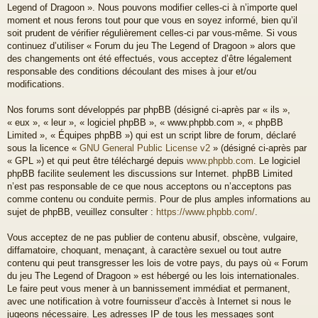
Legend of Dragoon ». Nous pouvons modifier celles-ci à n’importe quel
moment et nous ferons tout pour que vous en soyez informé, bien qu’il
soit prudent de vérifier régulièrement celles-ci par vous-même. Si vous
continuez d’utiliser « Forum du jeu The Legend of Dragoon » alors que
des changements ont été effectués, vous acceptez d’être légalement
responsable des conditions découlant des mises à jour et/ou
modifications.
Nos forums sont développés par phpBB (désigné ci-après par « ils »,
« eux », « leur », « logiciel phpBB », « www.phpbb.com », « phpBB
Limited », « Équipes phpBB ») qui est un script libre de forum, déclaré
sous la licence «
GNU General Public License v2
» (désigné ci-après par
« GPL ») et qui peut être téléchargé depuis
www.phpbb.com
. Le logiciel
phpBB facilite seulement les discussions sur Internet. phpBB Limited
n’est pas responsable de ce que nous acceptons ou n’acceptons pas
comme contenu ou conduite permis. Pour de plus amples informations au
sujet de phpBB, veuillez consulter :
https://www.phpbb.com/
.
Vous acceptez de ne pas publier de contenu abusif, obscène, vulgaire,
diffamatoire, choquant, menaçant, à caractère sexuel ou tout autre
contenu qui peut transgresser les lois de votre pays, du pays où « Forum
du jeu The Legend of Dragoon » est hébergé ou les lois internationales.
Le faire peut vous mener à un bannissement immédiat et permanent,
avec une notification à votre fournisseur d’accès à Internet si nous le
jugeons nécessaire. Les adresses IP de tous les messages sont