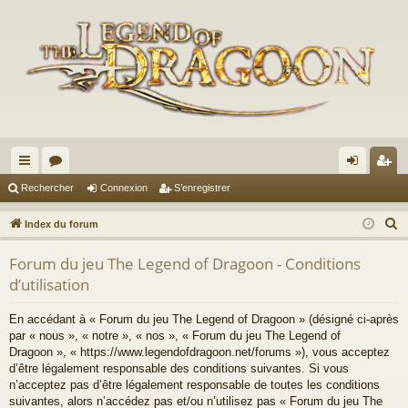
cc
or
on
’e
Rechercher
Connexion
S’enregistrer
ès
u
ne
nr
R
Index du forum
ra
m
xi
eg
e
Forum du jeu The Legend of Dragoon - Conditions
c
pi
s
on
ist
d’utilisation
h
de
re
e
En accédant à « Forum du jeu The Legend of Dragoon » (désigné ci-après
r
r
par « nous », « notre », « nos », « Forum du jeu The Legend of
c
Dragoon », « https://www.legendofdragoon.net/forums »), vous acceptez
h
d’être légalement responsable des conditions suivantes. Si vous
n’acceptez pas d’être légalement responsable de toutes les conditions
e
suivantes, alors n’accédez pas et/ou n’utilisez pas « Forum du jeu The
r