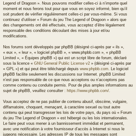
Legend of Dragoon ». Nous pouvons modifier celles-ci à n’importe quel
moment et nous ferons tout pour que vous en soyez informé, bien qu’il
soit prudent de vérifier régulièrement celles-ci par vous-même. Si vous
continuez d’utiliser « Forum du jeu The Legend of Dragoon » alors que
des changements ont été effectués, vous acceptez d’être légalement
responsable des conditions découlant des mises à jour et/ou
modifications.
Nos forums sont développés par phpBB (désigné ci-après par « ils »,
« eux », « leur », « logiciel phpBB », « www.phpbb.com », « phpBB
Limited », « Équipes phpBB ») qui est un script libre de forum, déclaré
sous la licence «
GNU General Public License v2
» (désigné ci-après par
« GPL ») et qui peut être téléchargé depuis
www.phpbb.com
. Le logiciel
phpBB facilite seulement les discussions sur Internet. phpBB Limited
n’est pas responsable de ce que nous acceptons ou n’acceptons pas
comme contenu ou conduite permis. Pour de plus amples informations au
sujet de phpBB, veuillez consulter :
https://www.phpbb.com/
.
Vous acceptez de ne pas publier de contenu abusif, obscène, vulgaire,
diffamatoire, choquant, menaçant, à caractère sexuel ou tout autre
contenu qui peut transgresser les lois de votre pays, du pays où « Forum
du jeu The Legend of Dragoon » est hébergé ou les lois internationales.
Le faire peut vous mener à un bannissement immédiat et permanent,
avec une notification à votre fournisseur d’accès à Internet si nous le
jugeons nécessaire. Les adresses IP de tous les messages sont