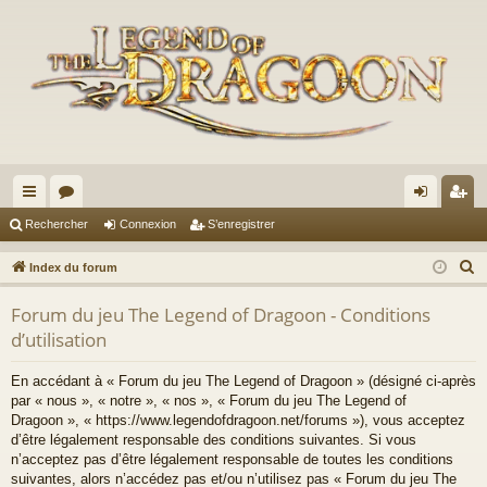
cc
or
on
’e
Rechercher
Connexion
S’enregistrer
ès
u
ne
nr
R
Index du forum
ra
m
xi
eg
e
Forum du jeu The Legend of Dragoon - Conditions
c
pi
s
on
ist
d’utilisation
h
de
re
e
En accédant à « Forum du jeu The Legend of Dragoon » (désigné ci-après
r
r
par « nous », « notre », « nos », « Forum du jeu The Legend of
c
Dragoon », « https://www.legendofdragoon.net/forums »), vous acceptez
h
d’être légalement responsable des conditions suivantes. Si vous
n’acceptez pas d’être légalement responsable de toutes les conditions
e
suivantes, alors n’accédez pas et/ou n’utilisez pas « Forum du jeu The
r