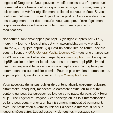
Legend of Dragoon ». Nous pouvons modifier celles-ci à n’importe quel
moment et nous ferons tout pour que vous en soyez informé, bien qu’il
soit prudent de vérifier régulièrement celles-ci par vous-même. Si vous
continuez d’utiliser « Forum du jeu The Legend of Dragoon » alors que
des changements ont été effectués, vous acceptez d’être légalement
responsable des conditions découlant des mises à jour et/ou
modifications.
Nos forums sont développés par phpBB (désigné ci-après par « ils »,
« eux », « leur », « logiciel phpBB », « www.phpbb.com », « phpBB
Limited », « Équipes phpBB ») qui est un script libre de forum, déclaré
sous la licence «
GNU General Public License v2
» (désigné ci-après par
« GPL ») et qui peut être téléchargé depuis
www.phpbb.com
. Le logiciel
phpBB facilite seulement les discussions sur Internet. phpBB Limited
n’est pas responsable de ce que nous acceptons ou n’acceptons pas
comme contenu ou conduite permis. Pour de plus amples informations au
sujet de phpBB, veuillez consulter :
https://www.phpbb.com/
.
Vous acceptez de ne pas publier de contenu abusif, obscène, vulgaire,
diffamatoire, choquant, menaçant, à caractère sexuel ou tout autre
contenu qui peut transgresser les lois de votre pays, du pays où « Forum
du jeu The Legend of Dragoon » est hébergé ou les lois internationales.
Le faire peut vous mener à un bannissement immédiat et permanent,
avec une notification à votre fournisseur d’accès à Internet si nous le
jugeons nécessaire. Les adresses IP de tous les messages sont