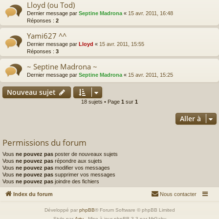
Lloyd (ou Tod)
Dernier message par
Septine Madrona
«
15 avr. 2011, 16:48
Réponses :
2
Yami627 ^^
Dernier message par
Lloyd
«
15 avr. 2011, 15:55
Réponses :
3
~ Septine Madrona ~
Dernier message par
Septine Madrona
«
15 avr. 2011, 15:25
Nouveau sujet
18 sujets • Page
1
sur
1
Aller à
Permissions du forum
Vous
ne pouvez pas
poster de nouveaux sujets
Vous
ne pouvez pas
répondre aux sujets
Vous
ne pouvez pas
modifier vos messages
Vous
ne pouvez pas
supprimer vos messages
Vous
ne pouvez pas
joindre des fichiers
Index du forum
Nous contacter
Développé par
phpBB
® Forum Software © phpBB Limited
Style par
Arty
- Mise à jour phpBB 3.3 par MrGaby