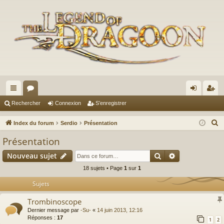
cc
or
on
’e
Rechercher
Connexion
S’enregistrer
ès
u
ne
nr
R
Index du forum
Serdio
Présentation
ra
m
xi
eg
e
Présentation
c
pi
s
on
ist
Rechercher
Recherche av
Nouveau sujet
h
de
re
e
18 sujets • Page
1
sur
1
r
r
Sujets
c
Trombinoscope
h
Dernier message par
-Su-
«
14 juin 2013, 12:16
e
Réponses :
17
1
2
r