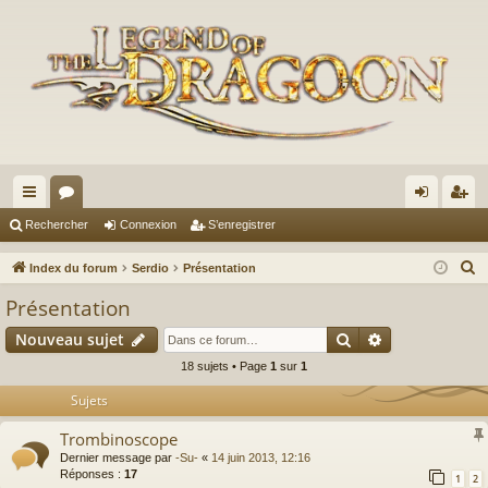
cc
or
on
’e
Rechercher
Connexion
S’enregistrer
ès
u
ne
nr
R
Index du forum
Serdio
Présentation
ra
m
xi
eg
e
Présentation
c
pi
s
on
ist
Rechercher
Recherche av
Nouveau sujet
h
de
re
e
18 sujets • Page
1
sur
1
r
r
Sujets
c
Trombinoscope
h
Dernier message par
-Su-
«
14 juin 2013, 12:16
e
Réponses :
17
1
2
r