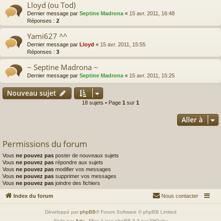
Lloyd (ou Tod)
Dernier message par
Septine Madrona
«
15 avr. 2011, 16:48
Réponses :
2
Yami627 ^^
Dernier message par
Lloyd
«
15 avr. 2011, 15:55
Réponses :
3
~ Septine Madrona ~
Dernier message par
Septine Madrona
«
15 avr. 2011, 15:25
Nouveau sujet
18 sujets • Page
1
sur
1
Aller à
Permissions du forum
Vous
ne pouvez pas
poster de nouveaux sujets
Vous
ne pouvez pas
répondre aux sujets
Vous
ne pouvez pas
modifier vos messages
Vous
ne pouvez pas
supprimer vos messages
Vous
ne pouvez pas
joindre des fichiers
Index du forum
Nous contacter
Développé par
phpBB
® Forum Software © phpBB Limited
Style par
Arty
- Mise à jour phpBB 3.3 par MrGaby