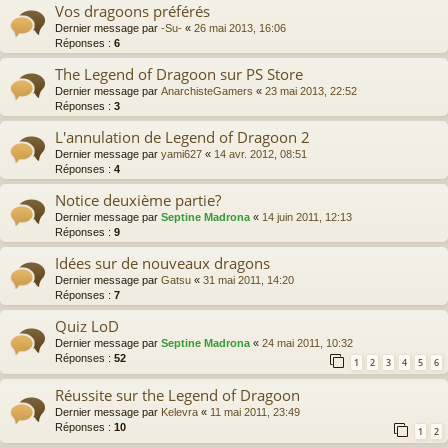
Vos dragoons préférés
Dernier message par
-Su-
«
26 mai 2013, 16:06
Réponses :
6
The Legend of Dragoon sur PS Store
Dernier message par
AnarchisteGamers
«
23 mai 2013, 22:52
Réponses :
3
L'annulation de Legend of Dragoon 2
Dernier message par
yami627
«
14 avr. 2012, 08:51
Réponses :
4
Notice deuxième partie?
Dernier message par
Septine Madrona
«
14 juin 2011, 12:13
Réponses :
9
Idées sur de nouveaux dragons
Dernier message par
Gatsu
«
31 mai 2011, 14:20
Réponses :
7
Quiz LoD
Dernier message par
Septine Madrona
«
24 mai 2011, 10:32
Réponses :
52
1
2
3
4
5
6
Réussite sur the Legend of Dragoon
Dernier message par
Kelevra
«
11 mai 2011, 23:49
Réponses :
10
1
2