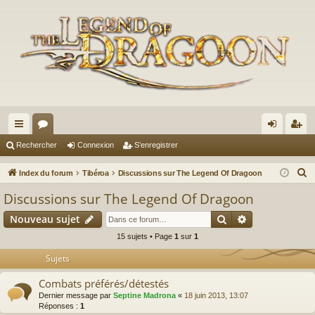
cc
or
on
’e
Rechercher
Connexion
S’enregistrer
ès
u
ne
nr
R
Index du forum
Tibéroa
Discussions sur The Legend Of Dragoon
ra
m
xi
eg
e
Discussions sur The Legend Of Dragoon
c
pi
s
on
ist
Rechercher
Recherche av
Nouveau sujet
h
de
re
e
15 sujets • Page
1
sur
1
r
r
Sujets
c
Combats préférés/détestés
h
Dernier message par
Septine Madrona
«
18 juin 2013, 13:07
e
Réponses :
1
r