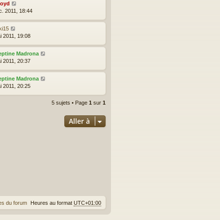
loyd
c. 2011, 18:44
ki15
i 2011, 19:08
eptine Madrona
i 2011, 20:37
eptine Madrona
i 2011, 20:25
5 sujets • Page
1
sur
1
Aller à
es du forum
Heures au format
UTC+01:00