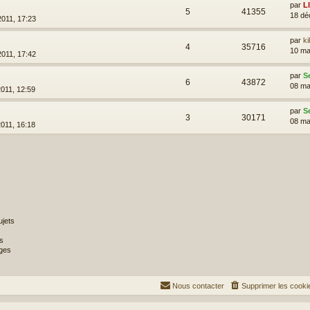
par
L
5
41355
18 dé
2011, 17:23
par
ki
4
35716
10 ma
2011, 17:42
par
S
6
43872
08 ma
2011, 12:59
par
S
3
30171
08 ma
2011, 16:18
jets
s
ges
Nous contacter
Supprimer les cooki