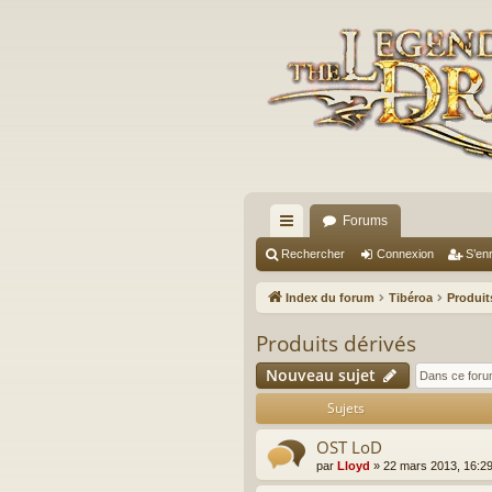
Forums
cc
Rechercher
Connexion
S’enr
ès
Index du forum
Tibéroa
Produit
ra
Produits dérivés
pi
Nouveau sujet
de
Sujets
OST LoD
par
Lloyd
»
22 mars 2013, 16:2