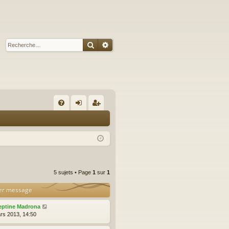
Rechercher
Recherche avancée
A
FA
on
’e
Q
ne
nr
xi
eg
on
ist
5 sujets • Page
1
sur
1
re
er message
r
eptine Madrona
rs 2013, 14:50