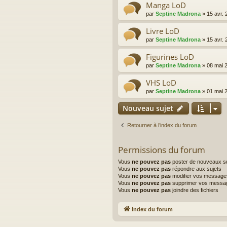
Manga LoD
par
Septine Madrona
»
15 avr. 
Livre LoD
par
Septine Madrona
»
15 avr. 
Figurines LoD
par
Septine Madrona
»
08 mai 
VHS LoD
par
Septine Madrona
»
01 mai 
Nouveau sujet
Retourner à l’index du forum
Permissions du forum
Vous
ne pouvez pas
poster de nouveaux su
Vous
ne pouvez pas
répondre aux sujets
Vous
ne pouvez pas
modifier vos message
Vous
ne pouvez pas
supprimer vos messa
Vous
ne pouvez pas
joindre des fichiers
Index du forum