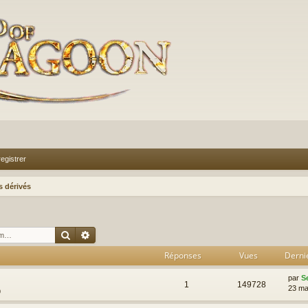
egistrer
s dérivés
Rechercher
Recherche avancée
Réponses
Vues
Derni
par
S
1
149728
23 ma
9