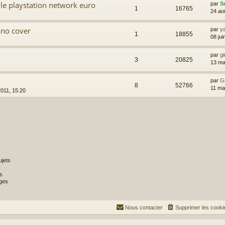
r le playstation network euro
par
S
1
16765
24 ao
ano cover
par
y
1
18855
08 jui
par
gi
3
20825
13 ma
par
G
8
52766
11 ma
2011, 15:20
jets
s
ges
Nous contacter
Supprimer les cooki