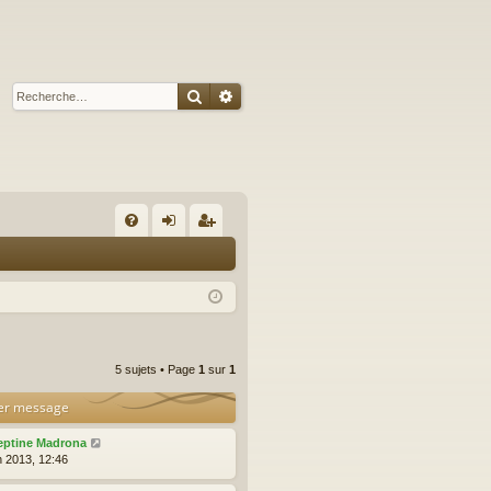
Rechercher
Recherche avancée
A
FA
on
’e
Q
ne
nr
xi
eg
on
ist
5 sujets • Page
1
sur
1
re
er message
r
eptine Madrona
n 2013, 12:46