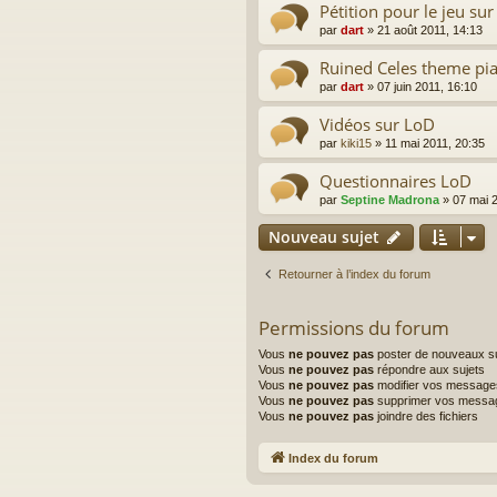
Pétition pour le jeu su
par
dart
»
21 août 2011, 14:13
Ruined Celes theme pi
par
dart
»
07 juin 2011, 16:10
Vidéos sur LoD
par
kiki15
»
11 mai 2011, 20:35
Questionnaires LoD
par
Septine Madrona
»
07 mai 
Nouveau sujet
Retourner à l’index du forum
Permissions du forum
Vous
ne pouvez pas
poster de nouveaux su
Vous
ne pouvez pas
répondre aux sujets
Vous
ne pouvez pas
modifier vos message
Vous
ne pouvez pas
supprimer vos messa
Vous
ne pouvez pas
joindre des fichiers
Index du forum