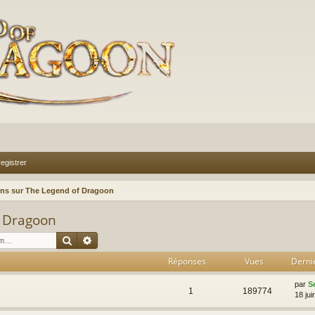
egistrer
ens sur The Legend of Dragoon
f Dragoon
Rechercher
Recherche avancée
Réponses
Vues
Derni
par
S
1
189774
18 jui