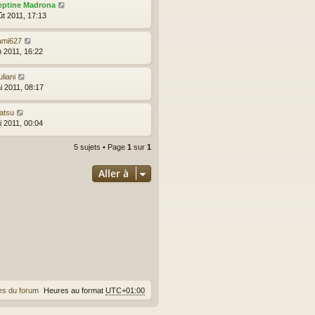
eptine Madrona
ût 2011, 17:13
ami627
n 2011, 16:22
uliani
i 2011, 08:17
atsu
i 2011, 00:04
5 sujets • Page
1
sur
1
Aller à
es du forum
Heures au format
UTC+01:00