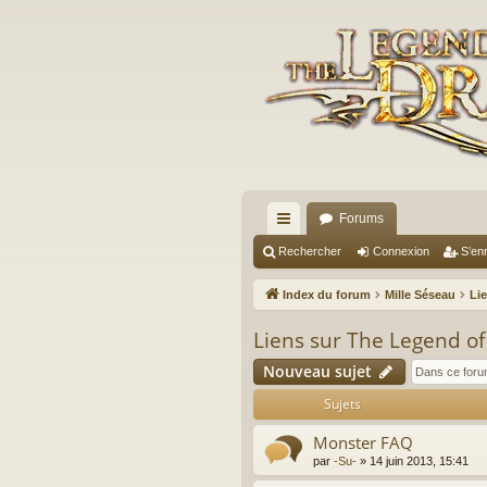
Forums
cc
Rechercher
Connexion
S’enr
ès
Index du forum
Mille Séseau
Li
ra
Liens sur The Legend o
pi
Nouveau sujet
de
Sujets
Monster FAQ
par
-Su-
»
14 juin 2013, 15:41