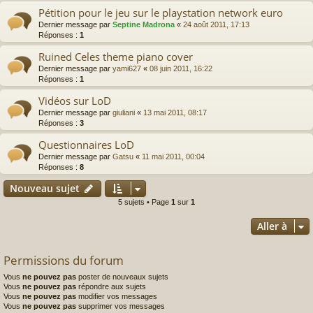
Pétition pour le jeu sur le playstation network euro
Dernier message par
Septine Madrona
«
24 août 2011, 17:13
Réponses :
1
Ruined Celes theme piano cover
Dernier message par
yami627
«
08 juin 2011, 16:22
Réponses :
1
Vidéos sur LoD
Dernier message par
giuliani
«
13 mai 2011, 08:17
Réponses :
3
Questionnaires LoD
Dernier message par
Gatsu
«
11 mai 2011, 00:04
Réponses :
8
Nouveau sujet
5 sujets • Page
1
sur
1
Aller à
Permissions du forum
Vous
ne pouvez pas
poster de nouveaux sujets
Vous
ne pouvez pas
répondre aux sujets
Vous
ne pouvez pas
modifier vos messages
Vous
ne pouvez pas
supprimer vos messages