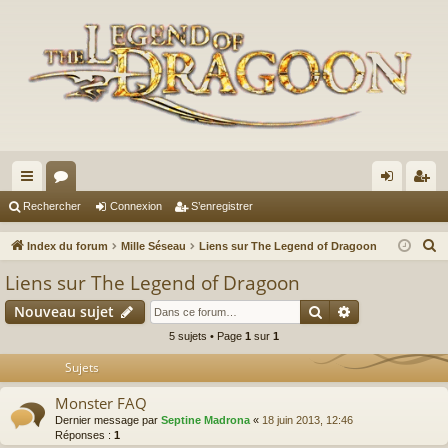
cc
or
on
’e
Rechercher
Connexion
S’enregistrer
ès
u
ne
nr
R
Index du forum
Mille Séseau
Liens sur The Legend of Dragoon
ra
m
xi
eg
e
Liens sur The Legend of Dragoon
c
pi
s
on
ist
Rechercher
Recherche av
Nouveau sujet
h
de
re
e
5 sujets • Page
1
sur
1
r
r
Sujets
c
Monster FAQ
h
Dernier message par
Septine Madrona
«
18 juin 2013, 12:46
e
Réponses :
1
r