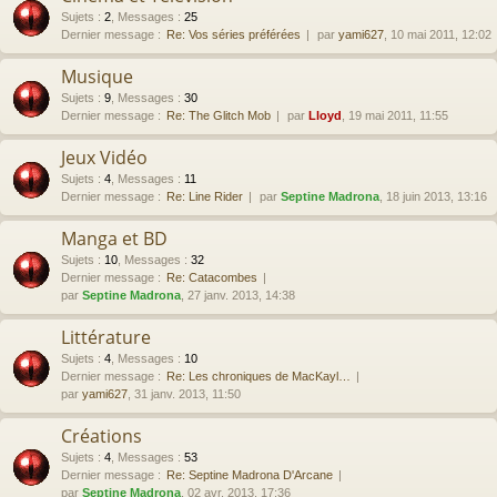
Sujets
:
2
,
Messages
:
25
Dernier message :
Re: Vos séries préférées
par
yami627
, 10 mai 2011, 12:02
Musique
Sujets
:
9
,
Messages
:
30
Dernier message :
Re: The Glitch Mob
par
Lloyd
, 19 mai 2011, 11:55
Jeux Vidéo
Sujets
:
4
,
Messages
:
11
Dernier message :
Re: Line Rider
par
Septine Madrona
, 18 juin 2013, 13:16
Manga et BD
Sujets
:
10
,
Messages
:
32
Dernier message :
Re: Catacombes
par
Septine Madrona
, 27 janv. 2013, 14:38
Littérature
Sujets
:
4
,
Messages
:
10
Dernier message :
Re: Les chroniques de MacKayl…
par
yami627
, 31 janv. 2013, 11:50
Créations
Sujets
:
4
,
Messages
:
53
Dernier message :
Re: Septine Madrona D'Arcane
par
Septine Madrona
, 02 avr. 2013, 17:36