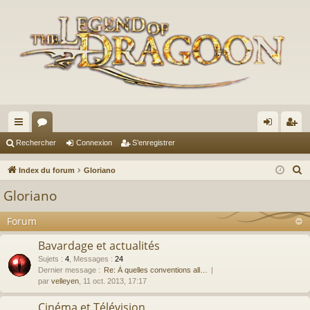
cc
or
on
’e
Rechercher
Connexion
S’enregistrer
ès
u
ne
nr
R
Index du forum
Gloriano
ra
m
xi
eg
e
Gloriano
c
pi
s
on
ist
h
Forum
de
re
e
Bavardage et actualités
r
r
Sujets
:
4
,
Messages
:
24
c
Dernier message :
Re: À quelles conventions all…
h
par
velleyen
, 11 oct. 2013, 17:17
e
Cinéma et Télévision
r