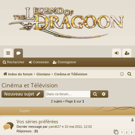
cc
or
on
’e
Rechercher
Connexion
S’enregistrer
ès
u
ne
nr
R
Index du forum
Gloriano
Cinéma et Télévision
ra
m
xi
eg
e
Cinéma et Télévision
c
pi
s
on
ist
Rechercher
Recherche av
Nouveau sujet
h
de
re
e
2 sujets • Page
1
sur
1
r
r
Sujets
c
Vos séries préférées
h
Dernier message par
yami627
«
10 mai 2011, 12:02
e
Réponses :
21
1
2
3
r