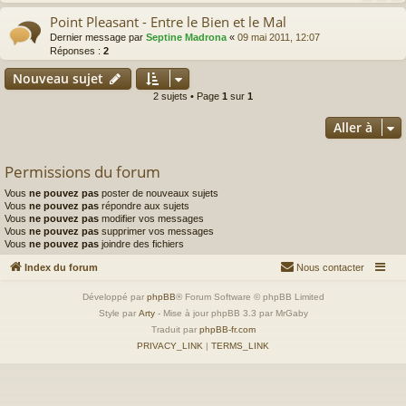
Point Pleasant - Entre le Bien et le Mal
Dernier message par
Septine Madrona
«
09 mai 2011, 12:07
Réponses :
2
Nouveau sujet
2 sujets • Page
1
sur
1
Aller à
Permissions du forum
Vous
ne pouvez pas
poster de nouveaux sujets
Vous
ne pouvez pas
répondre aux sujets
Vous
ne pouvez pas
modifier vos messages
Vous
ne pouvez pas
supprimer vos messages
Vous
ne pouvez pas
joindre des fichiers
Index du forum
Nous contacter
Développé par
phpBB
® Forum Software © phpBB Limited
Style par
Arty
- Mise à jour phpBB 3.3 par MrGaby
Traduit par
phpBB-fr.com
PRIVACY_LINK
|
TERMS_LINK