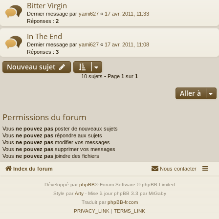
Bitter Virgin
Dernier message par
yami627
«
17 avr. 2011, 11:33
Réponses :
2
In The End
Dernier message par
yami627
«
17 avr. 2011, 11:08
Réponses :
3
Nouveau sujet
10 sujets • Page
1
sur
1
Aller à
Permissions du forum
Vous
ne pouvez pas
poster de nouveaux sujets
Vous
ne pouvez pas
répondre aux sujets
Vous
ne pouvez pas
modifier vos messages
Vous
ne pouvez pas
supprimer vos messages
Vous
ne pouvez pas
joindre des fichiers
Index du forum
Nous contacter
Développé par
phpBB
® Forum Software © phpBB Limited
Style par
Arty
- Mise à jour phpBB 3.3 par MrGaby
Traduit par
phpBB-fr.com
PRIVACY_LINK
|
TERMS_LINK