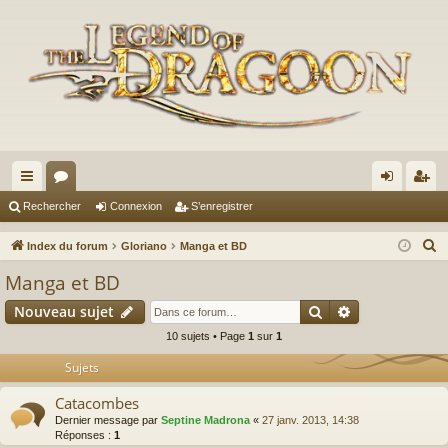
cc
or
on
’e
Rechercher
Connexion
S’enregistrer
ès
u
ne
nr
R
Index du forum
Gloriano
Manga et BD
ra
m
xi
eg
e
Manga et BD
c
pi
s
on
ist
Rechercher
Recherche av
Nouveau sujet
h
de
re
e
10 sujets • Page
1
sur
1
r
r
Sujets
c
Catacombes
h
Dernier message par
Septine Madrona
«
27 janv. 2013, 14:38
e
Réponses :
1
r