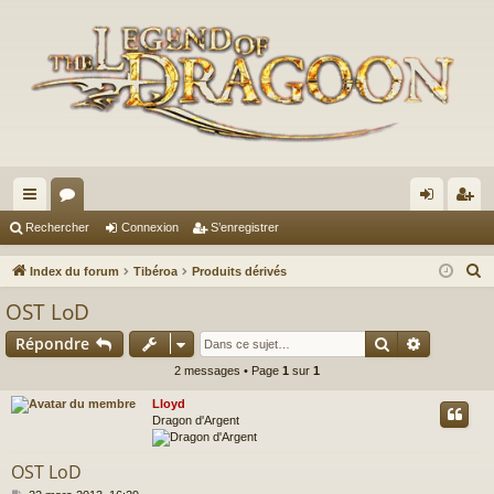
cc
or
on
’e
Rechercher
Connexion
S’enregistrer
ès
u
ne
nr
R
Index du forum
Tibéroa
Produits dérivés
ra
m
xi
eg
e
OST LoD
c
pi
s
on
ist
Rechercher
Recherch
Répondre
h
de
re
e
2 messages • Page
1
sur
1
r
r
Lloyd
c
Dragon d'Argent
h
e
OST LoD
r