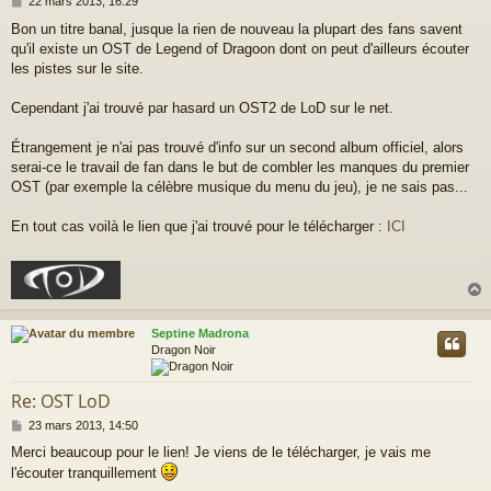
M
22 mars 2013, 16:29
e
Bon un titre banal, jusque la rien de nouveau la plupart des fans savent
s
qu'il existe un OST de Legend of Dragoon dont on peut d'ailleurs écouter
s
a
les pistes sur le site.
g
e
Cependant j'ai trouvé par hasard un OST2 de LoD sur le net.
Étrangement je n'ai pas trouvé d'info sur un second album officiel, alors
serai-ce le travail de fan dans le but de combler les manques du premier
OST (par exemple la célèbre musique du menu du jeu), je ne sais pas...
En tout cas voilà le lien que j'ai trouvé pour le télécharger :
ICI
Septine Madrona
t
Dragon Noir
Re: OST LoD
M
23 mars 2013, 14:50
e
Merci beaucoup pour le lien! Je viens de le télécharger, je vais me
s
l'écouter tranquillement
s
a