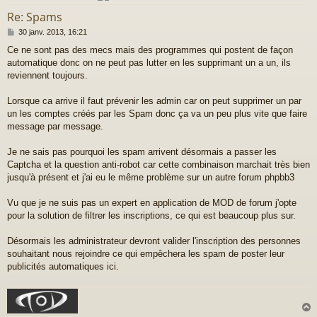
Re: Spams
M
30 janv. 2013, 16:21
e
Ce ne sont pas des mecs mais des programmes qui postent de façon
s
automatique donc on ne peut pas lutter en les supprimant un a un, ils
s
a
reviennent toujours.
g
e
Lorsque ca arrive il faut prévenir les admin car on peut supprimer un par
un les comptes créés par les Spam donc ça va un peu plus vite que faire
message par message.
Je ne sais pas pourquoi les spam arrivent désormais a passer les
Captcha et la question anti-robot car cette combinaison marchait très bien
jusqu'à présent et j'ai eu le même problème sur un autre forum phpbb3
Vu que je ne suis pas un expert en application de MOD de forum j'opte
pour la solution de filtrer les inscriptions, ce qui est beaucoup plus sur.
Désormais les administrateur devront valider l'inscription des personnes
souhaitant nous rejoindre ce qui empêchera les spam de poster leur
publicités automatiques ici.