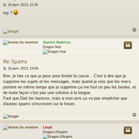
M
26 janv. 2013, 11:39
e
mp ?
s
s
a
g
e
Septine Madrona
t
Dragon Noir
Re: Spams
M
26 janv. 2013, 19:06
e
Bon, je fais ce que je peux pour limiter la casse... C'est à dire que je
s
supprime les sujets et les messages, mais qu
and je vois que les mecs
s
a
postent en même temps que je supprime ça me fout un peu les boules, et
g
de toute façon c'est pas une solution à la longue.
e
Faut que Dart les banisse, mais à mon avis ça va pas empêcher que
d'autres spams s'inscrivent sur le forum.
Lloyd
t
Dragon d'Argent