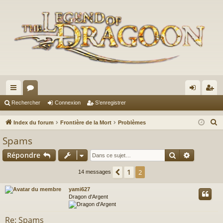
cc
or
on
’e
Rechercher
Connexion
S’enregistrer
ès
u
ne
nr
R
Index du forum
Frontière de la Mort
Problèmes
ra
m
xi
eg
e
Spams
c
pi
s
on
ist
Rechercher
Recherch
Répondre
h
de
re
e
1
Précédente
2
14 messages
r
r
c
yami627
Dragon d'Argent
h
e
Re: Spams
r