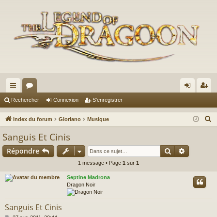
cc
or
on
’e
Rechercher
Connexion
S’enregistrer
ès
u
ne
nr
R
Index du forum
Gloriano
Musique
ra
m
xi
eg
e
Sanguis Et Cinis
c
pi
s
on
ist
Rechercher
Recherch
Répondre
h
de
re
e
1 message • Page
1
sur
1
r
r
Septine Madrona
c
Dragon Noir
h
e
Sanguis Et Cinis
r