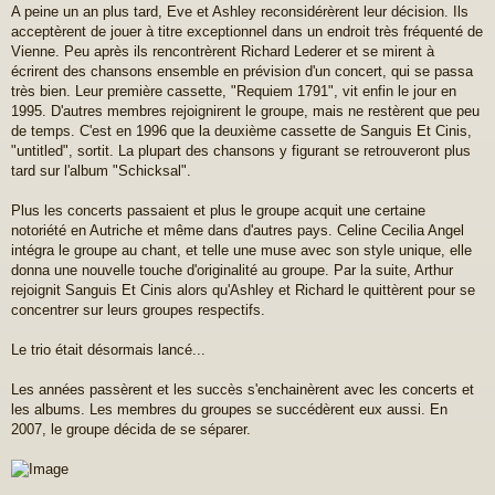
A peine un an plus tard, Eve et Ashley reconsidérèrent leur décision. Ils
acceptèrent de jouer à titre exceptionnel dans un endroit très fréquenté de
Vienne. Peu après ils rencontrèrent Richard Lederer et se mirent à
écrirent des chansons ensemble en prévision d'un concert, qui se passa
très bien. Leur première cassette, "Requiem 1791", vit enfin le jour en
1995. D'autres membres rejoignirent le groupe, mais ne restèrent que peu
de temps. C'est en 1996 que la deuxième cassette de Sanguis Et Cinis,
"untitled", sortit. La plupart des chansons y figurant se retrouveront plus
tard sur l'album "Schicksal".
Plus les concerts passaient et plus le groupe acquit une certaine
notoriété en Autriche et même dans d'autres pays. Celine Cecilia Angel
intégra le groupe au chant, et telle une muse avec son style unique, elle
donna une nouvelle touche d'originalité au groupe. Par la suite, Arthur
rejoignit Sanguis Et Cinis alors qu'Ashley et Richard le quittèrent pour se
concentrer sur leurs groupes respectifs.
Le trio était désormais lancé...
Les années passèrent et les succès s'enchainèrent avec les concerts et
les albums. Les membres du groupes se succédèrent eux aussi. En
2007, le groupe décida de se séparer.